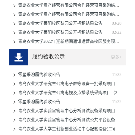
青岛农业大学资产经营有限公司合作经营项目采购结果公告
青岛农业大学资产经营有限公司合作经营项目采购结果公告
11/13
青岛农业大学莱阳校区梨园公开招租结果公告
09/26
03/28
青岛农业大学莱阳校区梨园公开招租结果公告
02/22
青岛农业大学2022年迎新期间通讯运营商校园服务项目采购结
08/22
履约验收公示
更多+
零星采购履约验收公告
11/22
青岛农业大学研究生公寓电子屏等设备一批采购项目（23027
青岛农业大学研究生公寓电视及点播系统采购项目（23028-
11/22
零星采购履约验收公告
11/22
11/22
青岛农业大学实验室管理中心分析测试设备采购项目（四）（22
青岛农业大学实验室管理中心分析测试公共平台设备更新升级项目
11/22
青岛农业大学大学生创新创业活动中心配套设备(二)(2216
11/22