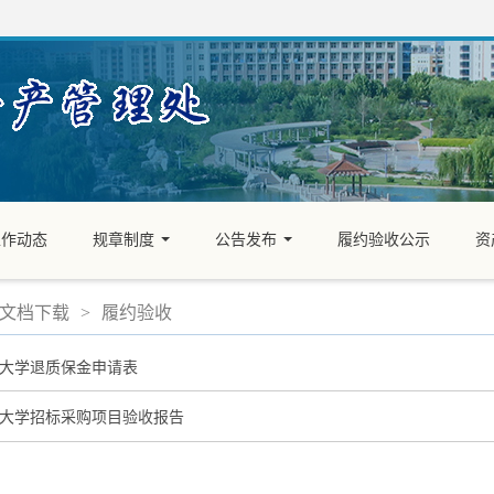
工作动态
规章制度
公告发布
履约验收公示
资
...
...
文档下载
>
履约验收
大学退质保金申请表
大学招标采购项目验收报告