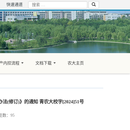
快速通道
产内控流程
文档下载
农大主页
...
...
订)》的通知 青农大校字[2024]51号
数：
95