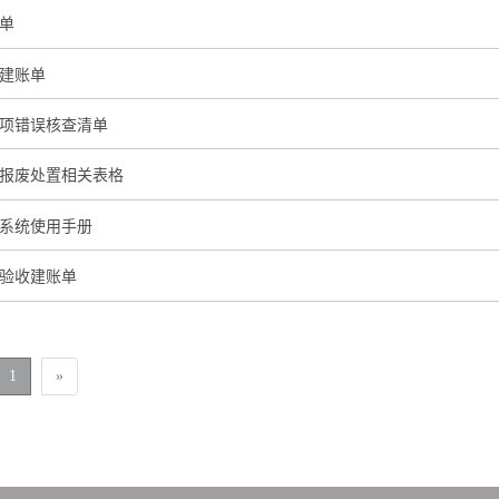
单
建账单
项错误核查清单
报废处置相关表格
系统使用手册
验收建账单
1
»