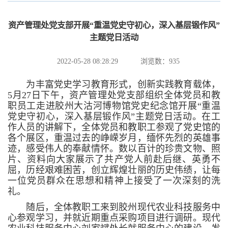
资产管理处党支部开展“重温党史守初心，深入基层锻作风”
主题党日活动
2022-05-28 08:28:29
浏览数：
935
为丰富党史学习教育形式，创新实践教育载体，
5月27日下午，资产管理处党支部组织全体党员和教
职员工走进胶州大沽河博物馆党史纪念馆开展“重温
党史守初心，深入基层锻作风”主题党日活动。在工
作人员的讲解下，全体党员和教职工参观了党史馆的
各个展区，重温过去的峥嵘岁月，缅怀先烈的英雄事
迹，感受伟人的奉献情怀。数以百计的珍贵文物、照
片、资料向大家展示了共产党人前赴后继、英勇不
屈，历经艰难困苦，创立辉煌壮丽的历史伟绩，让每
一位党员群众在思想和精神上接受了一次深刻的洗
礼。
随后，全体教职工来到胶州现代农业科技服务中
心参观学习，并就近期重点采购项目进行调研。现代