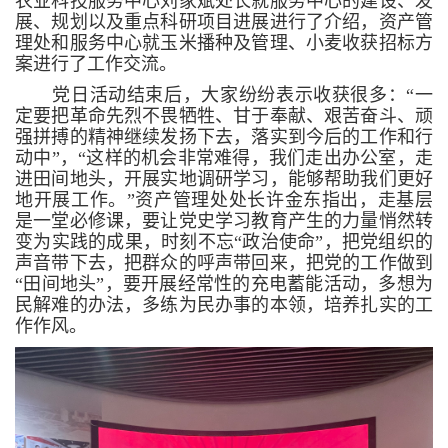
农业科技服务中心刘家斌处长就服务中心的建设、发
展、规划以及重点科研项目进展进行了介绍，资产管
理处和服务中心就玉米播种及管理、小麦收获招标方
案进行了工作交流。
党日活动结束后，大家纷纷表示收获很多：“一
定要把革命先烈不畏牺牲、甘于奉献、艰苦奋斗、顽
强拼搏的精神继续发扬下去，落实到今后的工作和行
动中”，“这样的机会非常难得，我们走出办公室，走
进田间地头，开展实地调研学习，能够帮助我们更好
地开展工作。”资产管理处处长许金东指出，走基层
是一堂必修课，要让党史学习教育产生的力量悄然转
变为实践的成果，时刻不忘“政治使命”，把党组织的
声音带下去，把群众的呼声带回来，把党的工作做到
“田间地头”，要开展经常性的充电蓄能活动，多想为
民解难的办法，多练为民办事的本领，培养扎实的工
作作风。